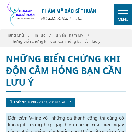
THẨM MỸ BÁC SĨ THUẬN
Giữ mãi nét thanh xuân
MENU
Trang Chủ
Tin Tức
Tư Vấn Thẩm Mỹ
những biến chứng khi độn cằm hỏng bạn cần lưu ý
NHỮNG BIẾN CHỨNG KHI
ĐỘN CẰM HỎNG BẠN CẦN
LƯU Ý
Thứ tư, 10/06/2020, 20:38 GMT+7
Độn cằm V-line với những ca thành công, thì cũng có
không ít trường hợp gặp biến chứng xuất hiện ngày
càng nhiều. Điều này khiến cho không ít người cảm