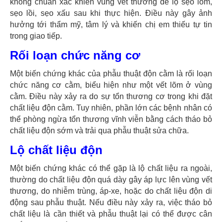
không chuẩn xác khiến vùng vết thương để lộ sẹo lõm,
sẹo lồi, sẹo xấu sau khi thực hiện. Điều này gây ảnh
hưởng tới thẩm mỹ, tâm lý và khiến chị em thiếu tự tin
trong giao tiếp.
Rối loạn chức năng cơ
Một biến chứng khác của phẫu thuật độn cằm là rối loạn
chức năng cơ cằm, biểu hiện như một vết lõm ở vùng
cằm. Điều này xảy ra do sự tổn thương cơ trong khi đặt
chất liệu độn cằm. Tuy nhiên, phần lớn các bệnh nhân có
thể phòng ngừa tổn thương vĩnh viễn bằng cách tháo bỏ
chất liệu độn sớm và trải qua phẫu thuật sửa chữa.
Lộ chất liệu độn
Một biến chứng khác có thể gặp là lộ chất liệu ra ngoài,
thường do chất liệu độn quá dày gây áp lực lên vùng vết
thương, do nhiễm trùng, áp-xe, hoặc do chất liệu độn di
động sau phẫu thuật. Nếu điều này xảy ra, việc tháo bỏ
chất liệu là cần thiết và phẫu thuật lại có thể được cân