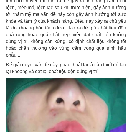
trình độ chuyên môn thì rất dễ gây ra tình trạng cằm bị di
lệch, méo mó, lệch lạc sau khi thực hiện, gây ảnh hưởng
tới thẩm mỹ mà vấn đề này còn gây ảnh hưởng tới sức
khỏe và tâm lý của khách hàng. Điều này xảy ra chủ yếu
là do khoang bóc tách được tạo ra để giữ chất liệu độn
quá rộng hoặc quá chật hẹp, việc đặt chất liệu không
đúng vị trí, không cân xứng, cố định chất liệu không tốt
hoặc chấn thương vào vùng cằm trong quá trình hậu
phẫu...
Để giải quyết vấn đề này, phẫu thuật lại là cần thiết để tạo
lại khoang và đặt lại chất liệu độn đúng vị trí.