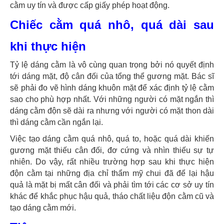
cằm uy tín và được cấp giấy phép hoạt động.
Chiếc cằm quá nhô, quá dài sau
khi thực hiện
Tỷ lệ dáng cằm là vô cùng quan trọng bởi nó quyết định
tới dáng mặt, độ cân đối của tổng thể gương mặt. Bác sĩ
sẽ phải đo vẽ hình dáng khuôn mặt để xác định tỷ lệ cằm
sao cho phù hợp nhất. Với những người có mặt ngắn thì
dáng cằm độn sẽ dài ra nhưng với người có mặt thon dài
thì dáng cằm cần ngắn lại.
Việc tạo dáng cằm quá nhô, quá to, hoặc quá dài khiến
gương mặt thiếu cân đối, đơ cứng và nhìn thiếu sự tự
nhiên. Do vậy, rất nhiều trường hợp sau khi thực hiện
độn cằm tại những địa chỉ thẩm mỹ chui đã để lại hậu
quả là mặt bị mất cân đối và phải tìm tới các cơ sở uy tín
khác để khắc phục hậu quả, tháo chất liệu độn cằm cũ và
tạo dáng cằm mới.