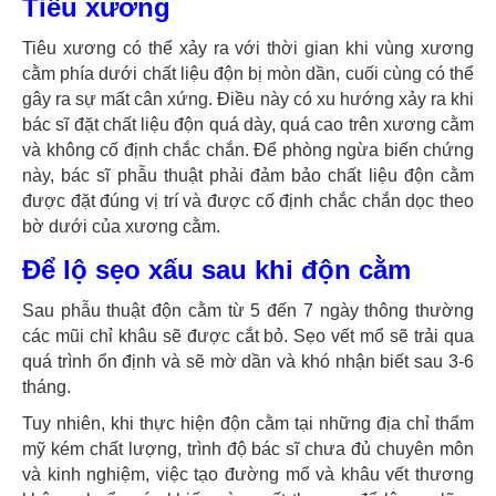
Tiêu xương
Tiêu xương có thể xảy ra với thời gian khi vùng xương
cằm phía dưới chất liệu độn bị mòn dần, cuối cùng có thể
gây ra sự mất cân xứng. Điều này có xu hướng xảy ra khi
bác sĩ đặt chất liệu độn quá dày, quá cao trên xương cằm
và không cố định chắc chắn. Để phòng ngừa biến chứng
này, bác sĩ phẫu thuật phải đảm bảo chất liệu độn cằm
được đặt đúng vị trí và được cố định chắc chắn dọc theo
bờ dưới của xương cằm.
Để lộ sẹo xấu sau khi độn cằm
Sau phẫu thuật độn cằm từ 5 đến 7 ngày thông thường
các mũi chỉ khâu sẽ được cắt bỏ. Sẹo vết mổ sẽ trải qua
quá trình ổn định và sẽ mờ dần và khó nhận biết sau 3-6
tháng.
Tuy nhiên, khi thực hiện độn cằm tại những địa chỉ thẩm
mỹ kém chất lượng, trình độ bác sĩ chưa đủ chuyên môn
và kinh nghiệm, việc tạo đường mổ và khâu vết thương