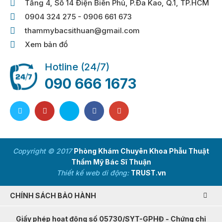
Tầng 4, Số 14 Điện Biên Phủ, P.Đa Kao, Q.1, TP.HCM
0904 324 275 - 0906 661 673
thammybacsithuan@gmail.com
Xem bản đồ
Hotline (24/7)
090 666 1673
Copyright © 2017
Phòng Khám Chuyên Khoa Phẫu Thuật
Thẩm Mỹ Bác Sĩ Thuận
Thiết kế web di động:
TRUST.vn
CHÍNH SÁCH BẢO HÀNH
Giấy phép hoạt động số 05730/SYT-GPHĐ - Chứng chỉ