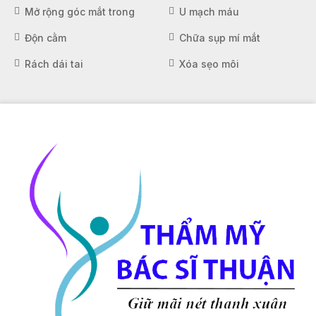
Mở rộng góc mắt trong
U mạch máu
Độn cằm
Chữa sụp mí mắt
Rách dái tai
Xóa sẹo môi