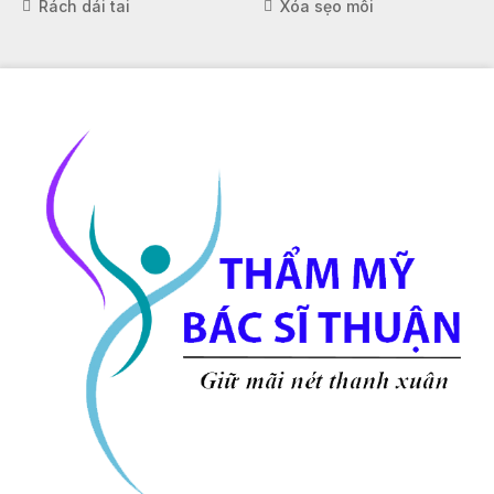
Rách dái tai
Xóa sẹo môi