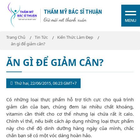
THẨM MỸ BÁC SĨ THUẬN
Giữ mãi nét thanh xuân
MENU
Trang Chủ
Tin Tức
Kiến Thức Làm Đẹp
ăn gì để giảm cân?
ĂN GÌ ĐỂ GIẢM CÂN?
Thứ hai, 22/06/2015, 06:23 GMT+7
Có những loại thực phẩm hỗ trợ tích cực cho quá trình
giảm cân của bạn, chúng đem lại nhiều chất khoáng,
vitamin cần thiết cho cơ thể nhưng lại chứa rất ít calo.
Chính vì thế, nếu biết cách áp dụng những loại thực phẩm
này cho chế độ dinh dưỡng hàng ngày của mình, chắc
chắn bạn sẽ có một vóc dáng hoàn hảo.