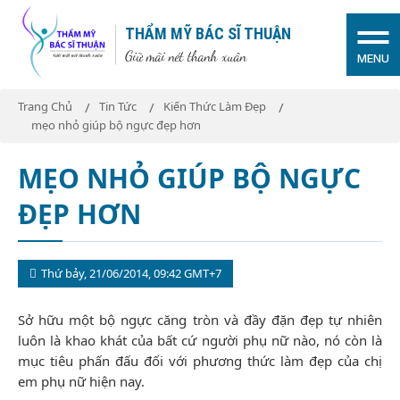
THẨM MỸ BÁC SĨ THUẬN
Giữ mãi nét thanh xuân
MENU
Trang Chủ
Tin Tức
Kiến Thức Làm Đẹp
mẹo nhỏ giúp bộ ngực đẹp hơn
MẸO NHỎ GIÚP BỘ NGỰC
ĐẸP HƠN
Thứ bảy, 21/06/2014, 09:42 GMT+7
Sở hữu một bộ ngực căng tròn và đầy đặn đẹp tự nhiên
luôn là khao khát của bất cứ người phụ nữ nào, nó còn là
mục tiêu phấn đấu đối với phương thức làm đẹp của chị
em phụ nữ hiện nay.