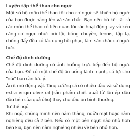
Luyện tập thể thao cho ngực
Một số bộ môn thể thao tốt cho cơ ngực sẽ khiến bộ ngực
của bạn được nâng lên và săn chắc. Bạn nên bồ kết tất cả
các môn thể thao có liên quan tới các hoạt động tay và kéo
căng cơ ngực như: bơi lội, bóng chuyền, tennis, tập tạ,
chống đẩy đều có tác dụng hồi phục, làm săn chắc cơ ngực
hơn.
Chế độ dinh dưỡng
Chế độ dinh dưỡng có ảnh hưởng trực tiếp đến bộ ngực
của bạn. Để có một chế độ ăn uống lành mạnh, có lợi cho
“núi” bạn cần lưu ý:
Ăn ít mỡ động vật. Tăng cường cá có nhiều dầu và sử dụng
extra virgin olive oil (sản phẩm chiết xuất từ lần ép dầu
đầu tiên của quả ôliu) thay cho dầu ăn bình thường.
Tư thế ngủ
Khi ngủ, chúng mình nên nằm thẳng, ngửa mặt hoặc nằm
nghiêng đều cả 2 bên. Nếu có một bên ngực nào nhỏ hơn
bên kia, bạn nên nằm nghiêng nhiều về bên nhỏ hơn.