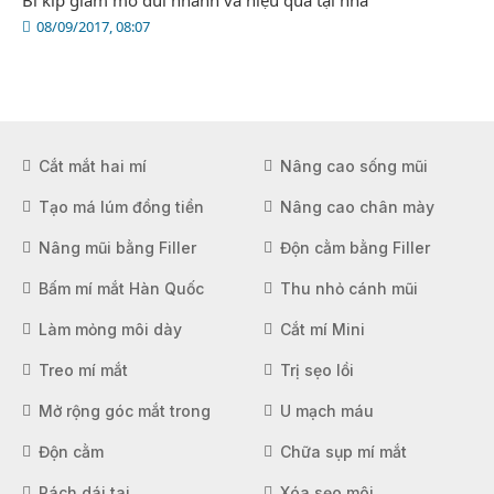
Bí kíp giảm mỡ đùi nhanh và hiệu quả tại nhà
08/09/2017, 08:07
Cắt mắt hai mí
Nâng cao sống mũi
Tạo má lúm đồng tiền
Nâng cao chân mày
Nâng mũi bằng Filler
Độn cằm bằng Filler
Bấm mí mắt Hàn Quốc
Thu nhỏ cánh mũi
Làm mỏng môi dày
Cắt mí Mini
Treo mí mắt
Trị sẹo lồi
Mở rộng góc mắt trong
U mạch máu
Độn cằm
Chữa sụp mí mắt
Rách dái tai
Xóa sẹo môi