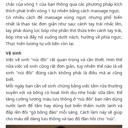
chắc của vòng 1 của bạn thông qua các phương pháp kích
thích phát triển vòng 1 tự nhiên bằng cách massage ngực.
Có nhiều cách để massage vùng ngực nhưng phổ biến
nhất là thao tác đơn giản như sau: cánh tay trái nhấc lên,
tay phải dùng lực bóp nhẹ phần thịt thừa trên cánh tay trái,
bóp nhẹ và đẩy nó xuống dưới nách, hướng về phía ngực.
Thực hiện tương tự với bên còn lại.
Vệ sinh
Việc vệ sinh "núi đôi" rất quan trọng và cần thiết. Hơn thế
nữa việc vệ sinh cũng rất đơn giản, tuy nhiên thế nào là vệ
sinh "núi đôi" đúng cách không phải là điều mà ai cũng
biết.
Mỗi ngày bạn cần vệ sinh chúng bằng việc tắm rửa thường
xuyên với xà bông có hoạt tính dịu nhẹ hoặc sữa tắm. Để
tăng cường lượng máu lưu thông ở “núi đôi” bạn nên dùng
nước lạnh để tắm hay dùng bọt biển thấm nước lạnh và
đắp lên đôi “gò bồng đào” mỗi sáng. Cách làm này sẽ giúp
cho máu dễ dàng lưu thông và tạo độ đàn hồi cho "núi".