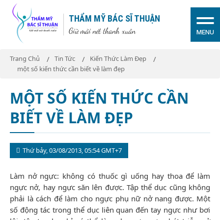
THẨM MỸ BÁC SĨ THUẬN
Giữ mãi nét thanh xuân
MENU
Trang Chủ
Tin Tức
Kiến Thức Làm Đẹp
một số kiến thức cần biết về làm đẹp
MỘT SỐ KIẾN THỨC CẦN
BIẾT VỀ LÀM ĐẸP
Thứ bảy, 03/08/2013, 05:54 GMT+7
Làm nở ngực: không có thuốc gì uống hay thoa để làm
ngực nở, hay ngực săn lên được. Tập thể dục cũng không
phải là cách để làm cho ngực phụ nữ nở nang được. Một
số động tác trong thể dục liên quan đến tay ngực như bơi