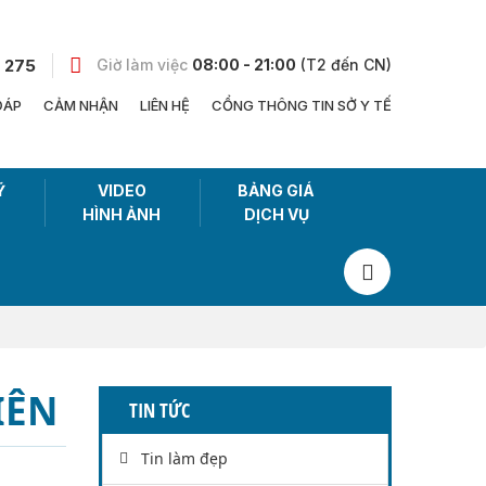
 275
Giờ làm việc
08:00 - 21:00
(T2 đến CN)
ĐÁP
CẢM NHẬN
LIÊN HỆ
CỔNG THÔNG TIN SỞ Y TẾ
Ỹ
VIDEO
BẢNG GIÁ
HÌNH ẢNH
DỊCH VỤ
IÊN
TIN TỨC
Tin làm đẹp