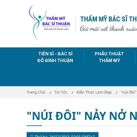
THẨM MỸ BÁC SĨ T
Giữ mãi nét thanh xuâ
TIẾN SĨ - BÁC SĨ
PHẨU THUẬT
ĐỖ ĐÌNH THUẬN
THẨM MỸ
Trang Chủ
Tin Tức
Kiến Thức Làm Đẹp
"núi đôi
"NÚI ĐÔI" NẢY NỞ 
Thứ ba, 24/12/2013, 02:01 GMT+7