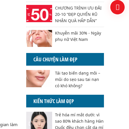
CHƯƠNG TRÌNH ƯU ĐÃI
20-10 “ĐẸP QUYẾN RŨ
NHẬN QUÀ HẤP DẪN”
Khuyễn mãi 30% - Ngày
phụ nữ Việt Nam
CÂU CHUYỆN LÀM ĐẸP
Tái tạo biến dạng môi –
mũi do sẹo sau tai nạn
có khó không?
KIẾN THỨC LÀM ĐẸP
Trẻ hóa mí mắt dưới: vì
sao 80% khách hàng Hàn
 gian làm
Quốc đều chọn cắt da mí