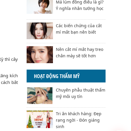
Má lúm đồng điếu là gì?
Ý nghĩa nhân tướng học
Các biến chứng của cắt
mí mắt bạn nên biết
Nên cắt mí mắt hay treo
chân mày sẽ tốt hơn
ỳ thì cây
tăng kích
HOẠT ĐỘNG THẨM MỸ
 cách bắt
Chuyên phẫu thuật thẩm
mỹ môi uy tín
Tri ân khách hàng: Đẹp
rạng ngời - Đón giáng
sinh