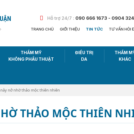
HUẬN
Hỗ trợ 24/7 :
090 666 1673 - 0904 324
n
TRANG CHỦ
GIỚI THIỆU
TIN TỨC
TƯ VẤN HỎI 
THẨM MỸ
ĐIỀU TRỊ
THẨM M
KHÔNG PHẨU THUẬT
DA
KHÁC
" nảy nở nhờ thảo mộc thiên nhiên
NHỜ THẢO MỘC THIÊN NH