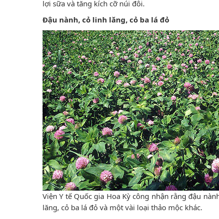
lợi sữa và tăng kích cỡ núi đôi.
Đậu nành, cỏ linh lăng, cỏ ba lá đỏ
Viện Y tế Quốc gia Hoa Kỳ công nhận rằng đậu nành 
lăng, cỏ ba lá đỏ và một vài loại thảo mộc khác.