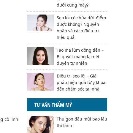
dưới cung mày?
Sẹo lồi có chữa dứt điểm
được không? Nguyên
nhân và cách điều trị
hiệu quả
Tạo má lúm đồng tiền –
Bí quyết mang lại nét
duyên tự nhiên
Điều trị sẹo lồi – Giải
pháp hiệu quả từ y khoa
đến chăm sóc tại nhà
TƯ VẤN THẨM MỸ
g cỏ linh
Thu gọn đầu mũi bao lâu
thì lành