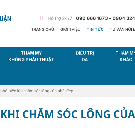
HUẬN
Hỗ trợ 24/7 :
090 666 1673 - 0904 324
n
TRANG CHỦ
GIỚI THIỆU
TIN TỨC
TƯ VẤN HỎI 
THẨM MỸ
ĐIỀU TRỊ
THẨM M
KHÔNG PHẨU THUẬT
DA
KHÁC
m phổ biến khi chăm sóc lông của phái đẹp
N KHI CHĂM SÓC LÔNG CỦA