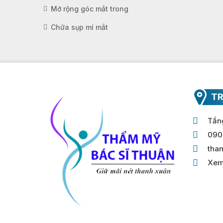
Mở rộng góc mắt trong
Chữa sụp mí mắt
TR
Tầng
090
tha
Xem