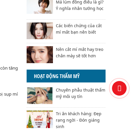
Má lúm đồng điếu là gì?
Ý nghĩa nhân tướng học
Các biến chứng của cắt
mí mắt bạn nên biết
Nên cắt mí mắt hay treo
chân mày sẽ tốt hơn
 còn tăng
HOẠT ĐỘNG THẨM MỸ
Chuyên phẫu thuật thẩm
bị sụp mí
mỹ môi uy tín
Tri ân khách hàng: Đẹp
rạng ngời - Đón giáng
sinh