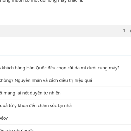
không muốn có một đôi lông mày khác lạ.
80% khách hàng Hàn Quốc đều chọn cắt da mí dưới cung mày?
không? Nguyên nhân và cách điều trị hiệu quả
t mang lại nét duyên tự nhiên
u quả từ y khoa đến chăm sóc tại nhà
béo?
iền vào như nước