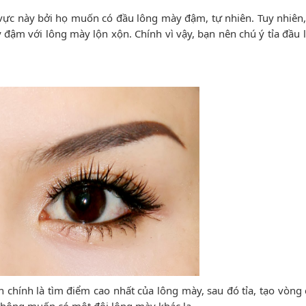
ực này bởi họ muốn có đầu lông mày đậm, tự nhiên. Tuy nhiên
y đậm với lông mày lộn xộn. Chính vì vậy, bạn nên chú ý tỉa đầu
 chính là tìm điểm cao nhất của lông mày, sau đó tỉa, tạo vòng