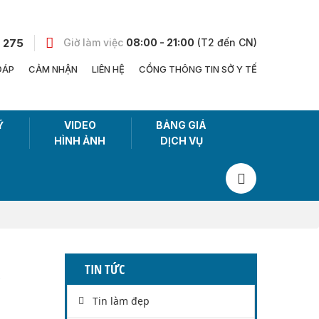
 275
Giờ làm việc
08:00 - 21:00
(T2 đến CN)
ĐÁP
CẢM NHẬN
LIÊN HỆ
CỔNG THÔNG TIN SỞ Y TẾ
Ỹ
VIDEO
BẢNG GIÁ
HÌNH ẢNH
DỊCH VỤ
TIN TỨC
Tin làm đẹp