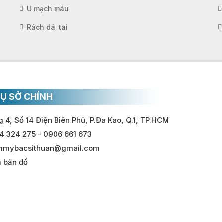
U mạch máu
Rách dái tai
Ụ SỞ CHÍNH
 4, Số 14 Điện Biên Phủ, P.Đa Kao, Q.1, TP.HCM
4 324 275 - 0906 661 673
mmybacsithuan@gmail.com
 bản đồ