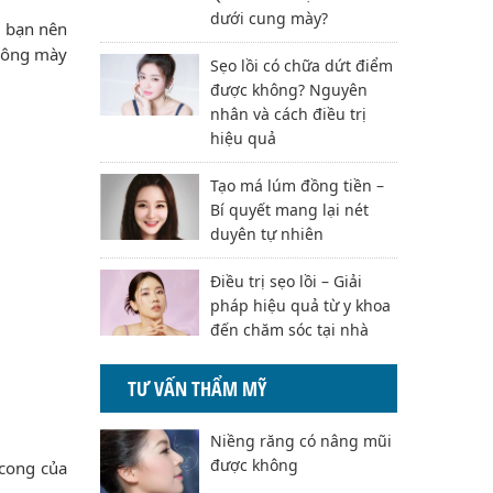
dưới cung mày?
, bạn nên
 lông mày
Sẹo lồi có chữa dứt điểm
được không? Nguyên
nhân và cách điều trị
hiệu quả
Tạo má lúm đồng tiền –
Bí quyết mang lại nét
duyên tự nhiên
Điều trị sẹo lồi – Giải
pháp hiệu quả từ y khoa
đến chăm sóc tại nhà
TƯ VẤN THẨM MỸ
Niềng răng có nâng mũi
được không
 cong của