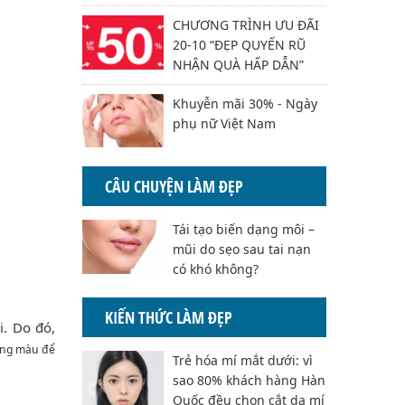
CHƯƠNG TRÌNH ƯU ĐÃI
20-10 “ĐẸP QUYẾN RŨ
NHẬN QUÀ HẤP DẪN”
Khuyễn mãi 30% - Ngày
phụ nữ Việt Nam
CÂU CHUYỆN LÀM ĐẸP
Tái tạo biến dạng môi –
mũi do sẹo sau tai nạn
có khó không?
KIẾN THỨC LÀM ĐẸP
i. Do đó,
áng màu để
Trẻ hóa mí mắt dưới: vì
sao 80% khách hàng Hàn
Quốc đều chọn cắt da mí