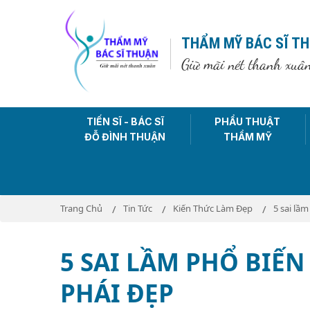
THẨM MỸ BÁC SĨ T
Giữ mãi nét thanh xuâ
TIẾN SĨ - BÁC SĨ
PHẨU THUẬT
ĐỖ ĐÌNH THUẬN
THẨM MỸ
Trang Chủ
Tin Tức
Kiến Thức Làm Đẹp
5 sai lầ
5 SAI LẦM PHỔ BIẾ
PHÁI ĐẸP