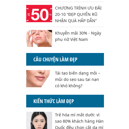
CHƯƠNG TRÌNH ƯU ĐÃI
20-10 “ĐẸP QUYẾN RŨ
NHẬN QUÀ HẤP DẪN”
Khuyễn mãi 30% - Ngày
phụ nữ Việt Nam
CÂU CHUYỆN LÀM ĐẸP
Tái tạo biến dạng môi –
mũi do sẹo sau tai nạn
có khó không?
KIẾN THỨC LÀM ĐẸP
Trẻ hóa mí mắt dưới: vì
sao 80% khách hàng Hàn
Quốc đều chọn cắt da mí