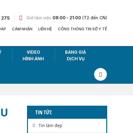
 275
Giờ làm việc
08:00 - 21:00
(T2 đến CN)
ĐÁP
CẢM NHẬN
LIÊN HỆ
CỔNG THÔNG TIN SỞ Y TẾ
Ỹ
VIDEO
BẢNG GIÁ
HÌNH ẢNH
DỊCH VỤ
HU
TIN TỨC
Tin làm đẹp