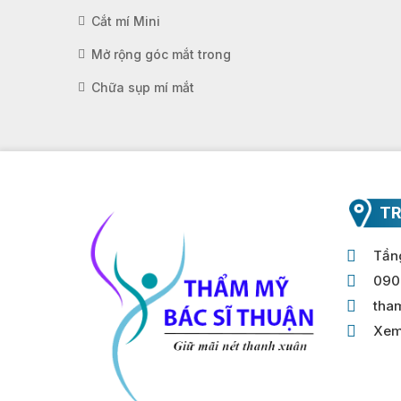
Cắt mí Mini
Mở rộng góc mắt trong
Chữa sụp mí mắt
TR
Tầng
090
tha
Xem