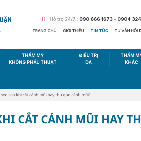
HUẬN
Hỗ trợ 24/7 :
090 666 1673 - 0904 324
n
TRANG CHỦ
GIỚI THIỆU
TIN TỨC
TƯ VẤN HỎI 
THẨM MỸ
ĐIỀU TRỊ
THẨM M
KHÔNG PHẨU THUẬT
DA
KHÁC
bị sẹo sau khi cắt cánh mũi hay thu gọn cánh mũi?
 KHI CẮT CÁNH MŨI HAY T