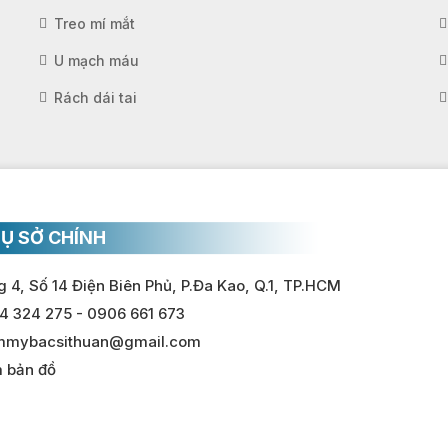
Treo mí mắt
U mạch máu
Rách dái tai
Ụ SỞ CHÍNH
 4, Số 14 Điện Biên Phủ, P.Đa Kao, Q.1, TP.HCM
4 324 275 - 0906 661 673
mmybacsithuan@gmail.com
 bản đồ