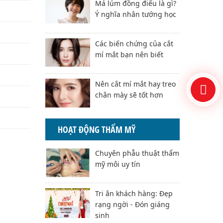
Má lúm đồng điếu là gì?
Ý nghĩa nhân tướng học
Các biến chứng của cắt
mí mắt bạn nên biết
Nên cắt mí mắt hay treo
chân mày sẽ tốt hơn
HOẠT ĐỘNG THẨM MỸ
Chuyên phẫu thuật thẩm
mỹ môi uy tín
Tri ân khách hàng: Đẹp
rạng ngời - Đón giáng
sinh