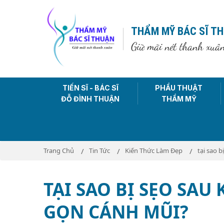
THẨM MỸ BÁC SĨ T
Giữ mãi nét thanh xuâ
TIẾN SĨ - BÁC SĨ
PHẨU THUẬT
ĐỖ ĐÌNH THUẬN
THẨM MỸ
Trang Chủ
Tin Tức
Kiến Thức Làm Đẹp
tại sao 
TẠI SAO BỊ SẸO SAU
GỌN CÁNH MŨI?